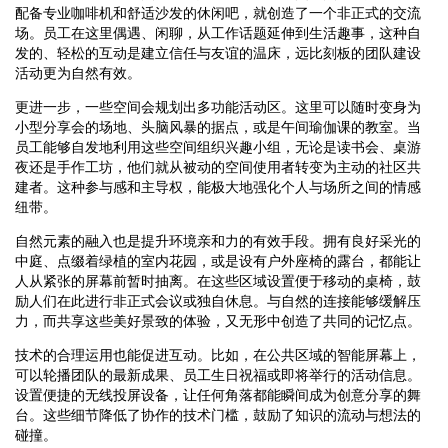
配备专业咖啡机和舒适沙发的休闲吧，就创造了一个非正式的交流
场。员工在这里偶遇、闲聊，从工作话题延伸到生活趣事，这种自
发的、轻松的互动是建立信任与友谊的温床，远比刻板的团队建设
活动更为自然有效。
更进一步，一些空间会规划出多功能活动区。这里可以随时变身为
小型分享会的场地、头脑风暴的据点，或是午间瑜伽课的教室。当
员工能够自发地利用这些空间组织兴趣小组，无论是读书会、桌游
夜还是手作工坊，他们就从被动的空间使用者转变为主动的社区共
建者。这种参与感和主导权，能极大地强化个人与场所之间的情感
纽带。
自然元素的融入也是提升环境亲和力的有效手段。拥有良好采光的
中庭、点缀着绿植的室内花园，或是设有户外座椅的露台，都能让
人从紧张的屏幕前暂时抽离。在这些区域设置便于移动的桌椅，鼓
励人们在此进行非正式会议或独自休息。与自然的连接能够缓解压
力，而共享这些美好景致的体验，又无形中创造了共同的记忆点。
技术的合理运用也能促进互动。比如，在公共区域的智能屏幕上，
可以轮播团队的最新成果、员工生日祝福或即将举行的活动信息。
设置便捷的无线投屏设备，让任何角落都能瞬间成为创意分享的舞
台。这些细节降低了协作的技术门槛，鼓励了知识的流动与想法的
碰撞。