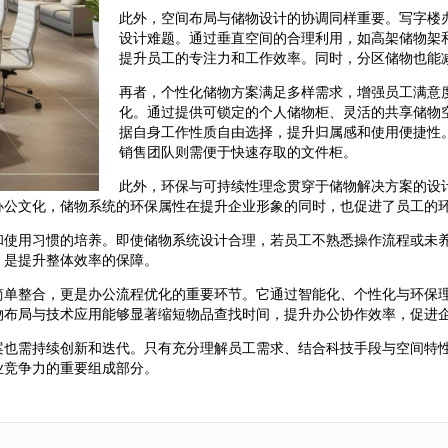
此外，空间布局与储物设计的协调同样重要。写字楼
设计难题。通过垂直空间的合理利用，如高架储物架
提升员工的专注力和工作效率。同时，分区储物也能
再者，个性化储物方案满足多样需求，增强员工满意
化。通过提供可锁定的个人储物柜、灵活的共享储物
据自身工作性质自由选择，提升归属感和使用便捷性
销售团队则需便于快速存取的文件柜。
此外，环保与可持续性理念贯穿于储物解决方案的设
办公文化，储物系统的环保属性在提升企业形象的同时，也促进了员工的
和使用习惯的培养。即使储物系统设计合理，若员工不熟悉操作流程或未
，是提升整体效率的保障。
简单整合，更是办公流程优化的重要环节。它通过智能化、个性化与环保
物布局与技术应用能够显著缩短物品查找时间，提升办公协作效率，促进
案也需持续创新和迭代。只有充分理解员工需求、结合科技手段与空间特
业竞争力的重要组成部分。